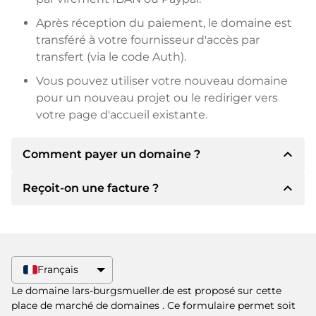
Après réception du paiement, le domaine est
transféré à votre fournisseur d'accès par
transfert (via le code Auth).
Vous pouvez utiliser votre nouveau domaine
pour un nouveau projet ou le rediriger vers
votre page d'accueil existante.
expand_less
Comment payer un domaine ?
expand_less
Reçoit-on une facture ?
Après un accord, le titulaire vous
communiquera les détails du paiement. Le
titulaire vous communiquera alors les détails
Oui, le vendeur vous enverra une facture en
bancaires SEPA et, si vous le souhaitez, vous
bonne et due forme. Si le prix d'achat est plus
proposera Paypal ou d'autres méthodes de
élevé, vous recevrez également un contrat de
Français
paiement.
vente supplémentaire si vous le souhaitez.
Le domaine lars-burgsmueller.de est proposé sur cette
Veuillez toujours mentionner le nom de
place de marché de domaines
. Ce formulaire permet soit
domaine et le numéro de facture lors du