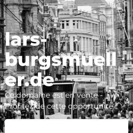
lars-
burgsmuell
er.de
Ce domaine est en vente -
Profitez de cette opportunité !