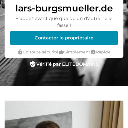
lars-burgsmueller.de
Frappez avant que quelqu'un d'autre ne le
fasse !
Contacter le propriétaire
lock
thumb_up_alt
watch_later
En toute sécurité
Simplement
Rapide
verified_user
Vérifié par ELITEDOMAINS