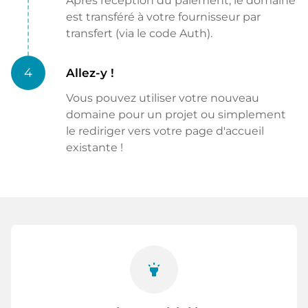
Après réception du paiement, le domaine
est transféré à votre fournisseur par
transfert (via le code Auth).
4
Allez-y !
Vous pouvez utiliser votre nouveau
domaine pour un projet ou simplement
le rediriger vers votre page d'accueil
existante !
highlight